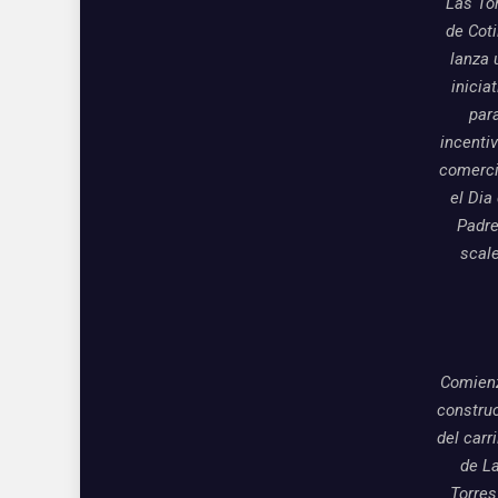
Las To
de Coti
lanza 
inicia
par
incentiv
comerci
el Dia
Padre
scal
Comienz
constru
del carri
de L
Torres