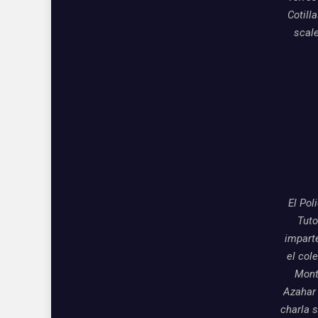
Cotill
scal
El Pol
Tuto
impart
el col
Mon
Azahar
charla 