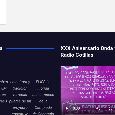
ía
XXX Aniversario Onda 
Radio Cotillas
mixto
La cultura y
El IES La
7 8M
tradicion
Florida
rres
torrenas
subcampeon
llas3
pilares de un
de la
proyecto
Olimpiada
educativo
de Geografia