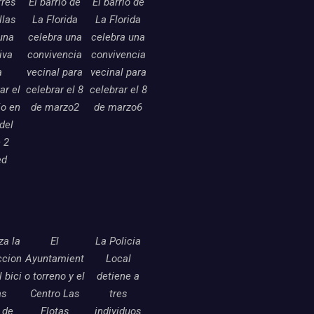
rres
El barrio de
El barrio de
llas
La Florida
La Florida
una
celebra una
celebra una
tiva
convivencia
convivencia
a
vecinal para
vecinal para
ar el
celebrar el 8
celebrar el 8
o en
de marzo2
de marzo6
 del
 2
ed
a la
El
La Policia
ccion
Ayuntamient
Local
l bici
o torreno y el
detiene a
as
Centro Las
tres
 de
Flotas
individuos