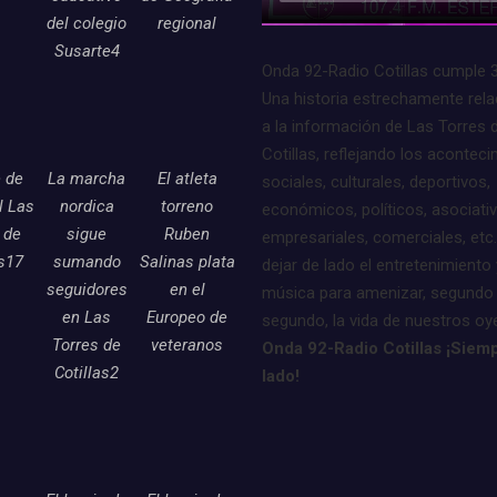
del colegio
regional
Susarte4
Onda 92-Radio Cotillas cumple 
Una historia estrechamente rel
a la información de Las Torres 
Cotillas, reflejando los acontec
e de
La marcha
El atleta
sociales, culturales, deportivos,
l Las
nordica
torreno
económicos, políticos, asociati
 de
sigue
Ruben
empresariales, comerciales, etc.
as17
sumando
Salinas plata
dejar de lado el entretenimiento 
seguidores
en el
música para amenizar, segundo
en Las
Europeo de
segundo, la vida de nuestros oy
Torres de
veteranos
Onda 92-Radio Cotillas ¡Siemp
Cotillas2
lado!