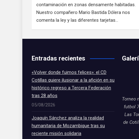
contaminación en zonas densamente habitadas.
Nuestro compañero Mario Bastida Dólera nos
comenta la ley y las diferentes tarjetas…
Entradas recientes
Galer
«Volver donde fuimos felices»: el CD
Cotillas quiere ilusionar a la afición en su
histórico regreso a Tercera Federación
tras 28 años
Torneo 
05/08/2026
futbol 
Las To
Joaquín Sánchez analiza la realidad
de Coti
humanitaria de Mozambique tras su
reciente misión solidaria