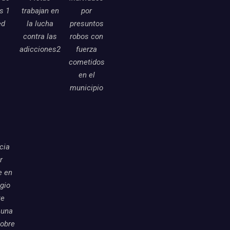
as 1
trabajan en
por
ed
la lucha
presuntos
contra las
robos con
adicciones2
fuerza
cometidos
en el
municipio
icia
r
e en
egio
te
 una
sobre