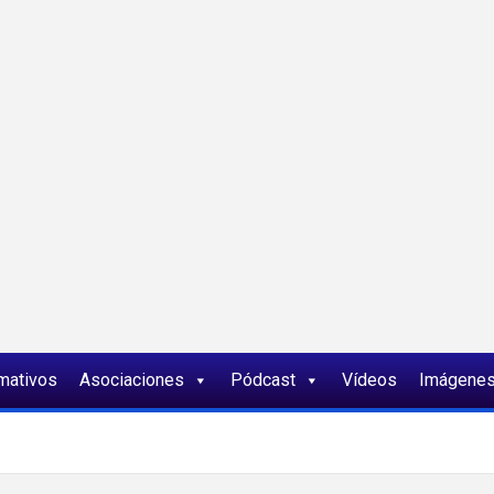
ia
rmativos
Asociaciones
Pódcast
Vídeos
Imágene