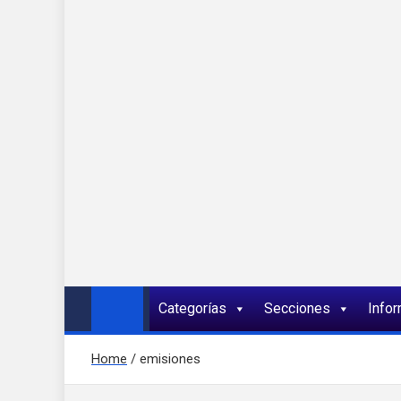
Onda 92 Multimed
Más cerca de ti
Categorías
Secciones
Info
Home
emisiones