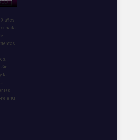
30 años.
acionada
de
imientos
vos,
 Sin
y la
 a
entes.
re a tu