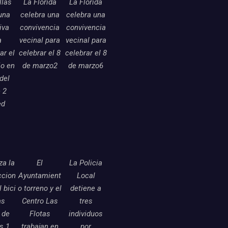
llas
La Florida
La Florida
una
celebra una
celebra una
tiva
convivencia
convivencia
a
vecinal para
vecinal para
ar el
celebrar el 8
celebrar el 8
o en
de marzo2
de marzo6
 del
 2
ed
a la
El
La Policia
ccion
Ayuntamient
Local
l bici
o torreno y el
detiene a
as
Centro Las
tres
 de
Flotas
individuos
as 1
trabajan en
por