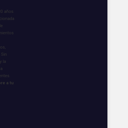
30 años.
acionada
de
imientos
vos,
 Sin
y la
 a
entes.
re a tu