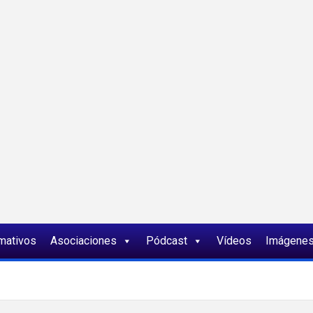
ia
rmativos
Asociaciones
Pódcast
Vídeos
Imágene