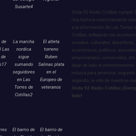
Susarte4
Onda 92-Radio Cotillas cumple 
Una historia estrechamente rel
a la información de Las Torres 
Cotillas, reflejando los acontec
e de
La marcha
El atleta
sociales, culturales, deportivos,
l Las
nordica
torreno
económicos, políticos, asociati
 de
sigue
Ruben
empresariales, comerciales, etc.
as17
sumando
Salinas plata
dejar de lado el entretenimiento 
seguidores
en el
música para amenizar, segundo
en Las
Europeo de
segundo, la vida de nuestros oy
Torres de
veteranos
Onda 92-Radio Cotillas ¡Siemp
Cotillas2
lado!
rres
El barrio de
El barrio de