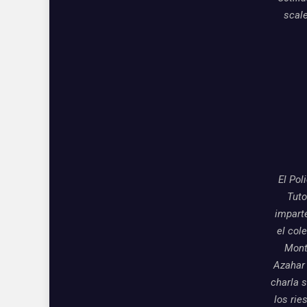
scal
El Pol
Tuto
impart
el col
Mon
Azahar
charla 
los rie