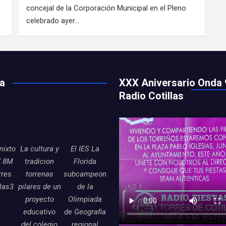
concejal de la Corporación Municipal en el Pleno
celebrado ayer…
ía
XXX Aniversario Onda 
Radio Cotillas
mixto
La cultura y
El IES La
7 8M
tradicion
Florida
rres
torrenas
subcampeon
llas3
pilares de un
de la
proyecto
Olimpiada
educativo
de Geografia
del colegio
regional