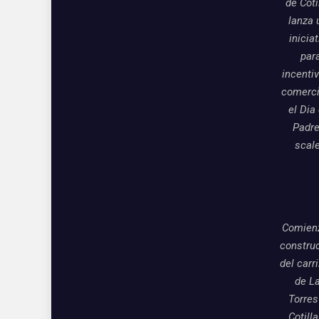
de Coti
lanza 
inicia
par
incentiv
comerci
el Dia
Padre
scal
Comienz
constru
del carri
de L
Torres
Cotill