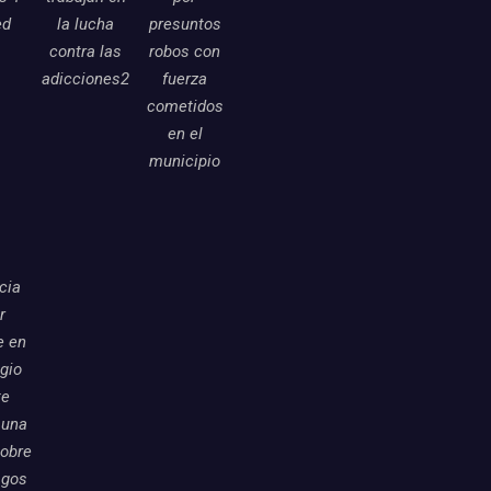
ed
la lucha
presuntos
contra las
robos con
adicciones2
fuerza
cometidos
en el
municipio
icia
r
e en
egio
te
 una
sobre
sgos