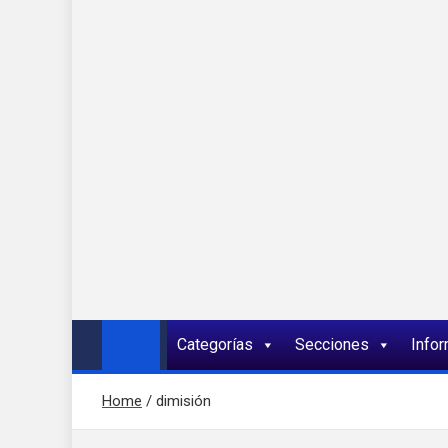
Onda 92 Multimed
Más cerca de ti
Categorías
Secciones
Info
Home
dimisión