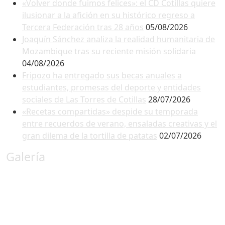
«Volver donde fuimos felices»: el CD Cotillas quiere
ilusionar a la afición en su histórico regreso a
Tercera Federación tras 28 años
05/08/2026
Joaquín Sánchez analiza la realidad humanitaria de
Mozambique tras su reciente misión solidaria
04/08/2026
Fripozo ha entregado sus becas anuales a
estudiantes, promesas del deporte y entidades
sociales de Las Torres de Cotillas
28/07/2026
«Recetas compartidas» despide su temporada
entre recuerdos de verano, ensaladas creativas y el
gran dilema de la tortilla de patatas
02/07/2026
Galería