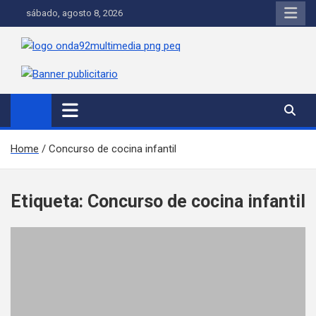
Saltar al contenido
sábado, agosto 8, 2026
Onda 92 Multimedia
Más cerca de ti
Home
Concurso de cocina infantil
Etiqueta:
Concurso de cocina infantil