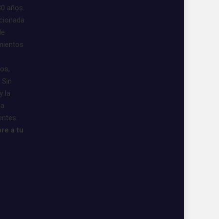
30 años.
acionada
de
imientos
vos,
 Sin
y la
 a
entes.
re a tu