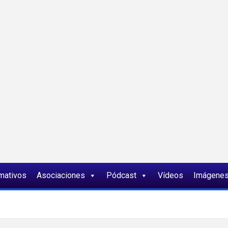
ia
rmativos
Asociaciones
Pódcast
Vídeos
Imágene