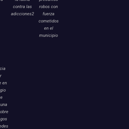
contra las
robos con
adicciones2
fuerza
cometidos
en el
municipio
icia
r
e en
egio
te
 una
sobre
sgos
redes