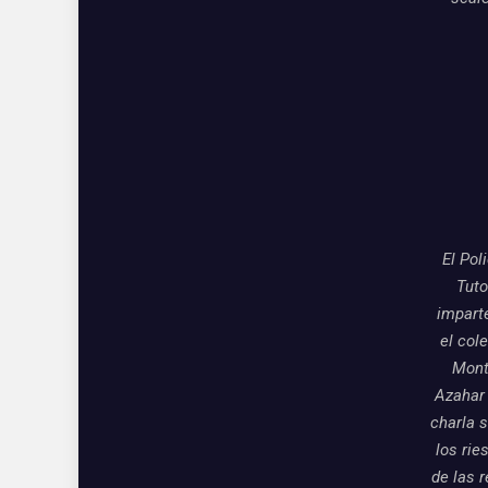
El Pol
Tuto
impart
el col
Mon
Azahar
charla 
los rie
de las 