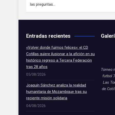
las preguntas…
Entradas recientes
Galer
«Volver donde fuimos felices»: el CD
Cotillas quiere ilusionar a la afición en su
histórico regreso a Tercera Federación
tras 28 años
Torneo 
05/08/2026
futbol 
Las To
Joaquín Sánchez analiza la realidad
de Coti
humanitaria de Mozambique tras su
reciente misión solidaria
04/08/2026