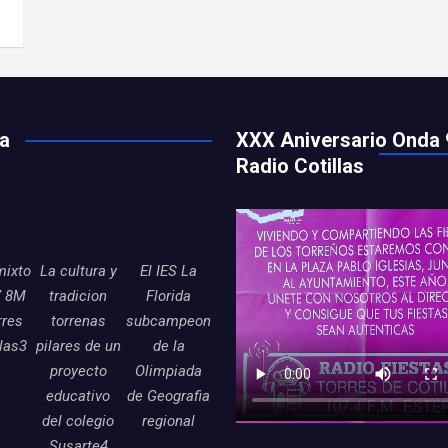
ía
XXX Aniversario Onda 
Radio Cotillas
mixto
La cultura y
El IES La
7 8M
tradicion
Florida
rres
torrenas
subcampeon
llas3
pilares de un
de la
proyecto
Olimpiada
educativo
de Geografia
del colegio
regional
Susarte4