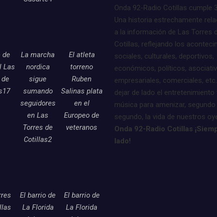
Onda 92-Radio Cotillas cumple 
Una historia estrechamente rel
a la información de Las Torres 
Cotillas, reflejando los acontec
e de
La marcha
El atleta
sociales, culturales, deportivos,
l Las
nordica
torreno
económicos, políticos, asociati
 de
sigue
Ruben
empresariales, comerciales, etc.
as17
sumando
Salinas plata
dejar de lado el entretenimiento 
seguidores
en el
música para amenizar, segundo
en Las
Europeo de
segundo, la vida de nuestros oy
Torres de
veteranos
Onda 92-Radio Cotillas ¡Siemp
Cotillas2
lado!
rres
El barrio de
El barrio de
llas
La Florida
La Florida