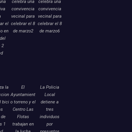
una
celebra una
celebra una
tiva
convivencia
convivencia
a
vecinal para
vecinal para
ar el
celebrar el 8
celebrar el 8
o en
de marzo2
de marzo6
 del
 2
ed
a la
El
La Policia
ccion
Ayuntamient
Local
l bici
o torreno y el
detiene a
as
Centro Las
tres
 de
Flotas
individuos
as 1
trabajan en
por
ed
la lucha
presuntos