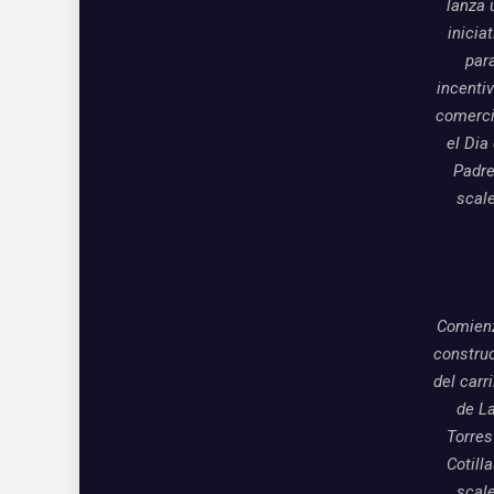
lanza 
inicia
par
incentiv
comerci
el Dia
Padre
scal
Comienz
constru
del carri
de L
Torres
Cotill
scal