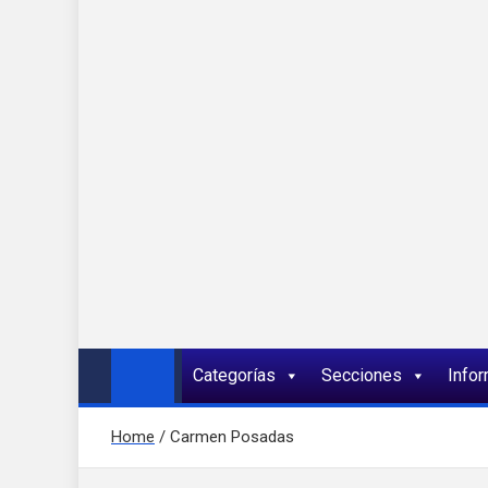
Onda 92 Multimed
Más cerca de ti
Categorías
Secciones
Info
Home
Carmen Posadas