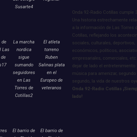
Susarte4
Onda 92-Radio Cotillas cumple 
Una historia estrechamente rel
a la información de Las Torres 
Cotillas, reflejando los acontec
e de
La marcha
El atleta
sociales, culturales, deportivos,
l Las
nordica
torreno
económicos, políticos, asociati
 de
sigue
Ruben
empresariales, comerciales, etc.
as17
sumando
Salinas plata
dejar de lado el entretenimiento 
seguidores
en el
música para amenizar, segundo
en Las
Europeo de
segundo, la vida de nuestros oy
Torres de
veteranos
Onda 92-Radio Cotillas ¡Siemp
Cotillas2
lado!
rres
El barrio de
El barrio de