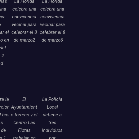
llas
La Florida
La Florida
una
celebra una
celebra una
tiva
convivencia
convivencia
a
vecinal para
vecinal para
ar el
celebrar el 8
celebrar el 8
o en
de marzo2
de marzo6
 del
 2
ed
a la
El
La Policia
ccion
Ayuntamient
Local
l bici
o torreno y el
detiene a
as
Centro Las
tres
 de
Flotas
individuos
as 1
trabajan en
por