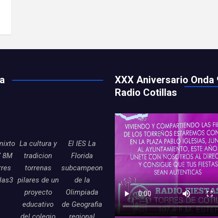
ía
XXX Aniversario Onda 
Radio Cotillas
mixto
La cultura y
El IES La
7 8M
tradicion
Florida
rres
torrenas
subcampeon
llas3
pilares de un
de la
proyecto
Olimpiada
educativo
de Geografia
del colegio
regional