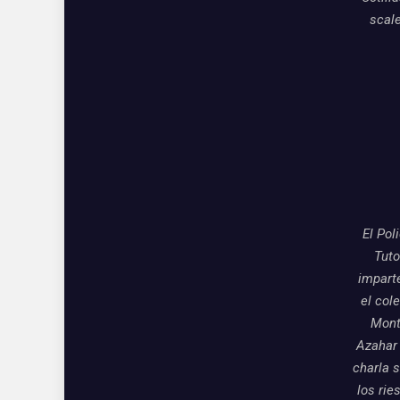
scal
El Pol
Tuto
impart
el col
Mon
Azahar
charla 
los rie