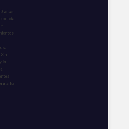
30 años.
acionada
de
imientos
vos,
 Sin
y la
 a
entes.
re a tu