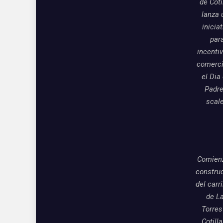
de Coti
lanza 
inicia
par
incentiv
comerci
el Dia
Padre
scal
Comienz
constru
del carri
de L
Torres
Cotill