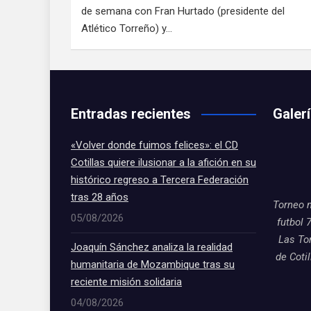
de semana con Fran Hurtado (presidente del
Atlético Torreño) y…
Entradas recientes
Galer
«Volver donde fuimos felices»: el CD
Cotillas quiere ilusionar a la afición en su
histórico regreso a Tercera Federación
tras 28 años
Torneo 
05/08/2026
futbol 
Las To
Joaquín Sánchez analiza la realidad
de Coti
humanitaria de Mozambique tras su
reciente misión solidaria
04/08/2026