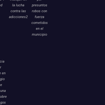
ed
la lucha
presuntos
contra las
robos con
adicciones2
fuerza
cometidos
en el
municipio
icia
r
e en
egio
te
 una
sobre
sgos