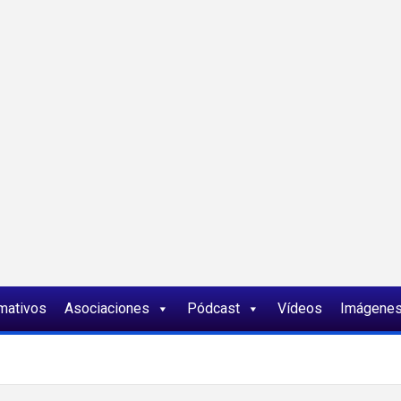
ia
rmativos
Asociaciones
Pódcast
Vídeos
Imágene