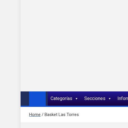
Onda 92 Multimed
Más cerca de ti
Categorías
Secciones
Info
Home
Basket Las Torres