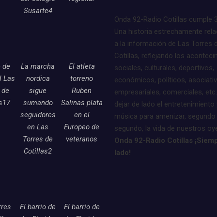
Susarte4
Onda 92-Radio Cotillas cumple 
Una historia estrechamente rel
a la información de Las Torres 
Cotillas, reflejando los acontec
e de
La marcha
El atleta
sociales, culturales, deportivos,
l Las
nordica
torreno
económicos, políticos, asociati
 de
sigue
Ruben
empresariales, comerciales, etc.
as17
sumando
Salinas plata
dejar de lado el entretenimiento 
seguidores
en el
música para amenizar, segundo
en Las
Europeo de
segundo, la vida de nuestros oy
Torres de
veteranos
Onda 92-Radio Cotillas ¡Siemp
Cotillas2
lado!
rres
El barrio de
El barrio de