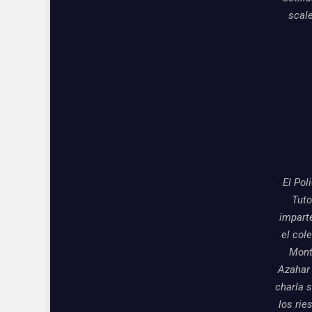
scal
El Pol
Tuto
impart
el col
Mon
Azahar
charla 
los rie