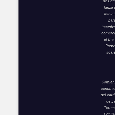
de Coti
lanza 
inicia
par
incentiv
comerci
el Dia
Padre
scal
Comienz
constru
del carri
de L
Torres
Cotill