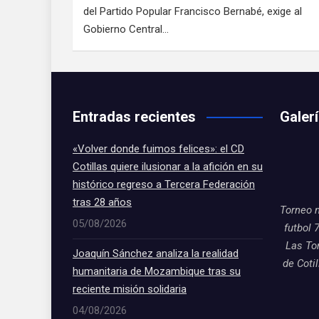
del Partido Popular Francisco Bernabé, exige al
Gobierno Central…
Entradas recientes
Galer
«Volver donde fuimos felices»: el CD
Cotillas quiere ilusionar a la afición en su
histórico regreso a Tercera Federación
tras 28 años
Torneo 
05/08/2026
futbol 
Las To
Joaquín Sánchez analiza la realidad
de Coti
humanitaria de Mozambique tras su
reciente misión solidaria
04/08/2026