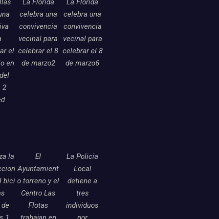
llas
La Florida
La Florida
una
celebra una
celebra una
tiva
convivencia
convivencia
a
vecinal para
vecinal para
ar el
celebrar el 8
celebrar el 8
o en
de marzo2
de marzo6
 del
 2
ed
a la
El
La Policia
ccion
Ayuntamient
Local
l bici
o torreno y el
detiene a
as
Centro Las
tres
 de
Flotas
individuos
as 1
trabajan en
por