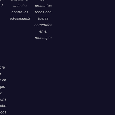
ed
la lucha
presuntos
contra las
robos con
adicciones2
fuerza
cometidos
en el
municipio
icia
r
e en
egio
te
 una
sobre
sgos