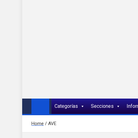
Onda 92 Multimed
Más cerca de ti
Categorías
Secciones
Info
Home
AVE