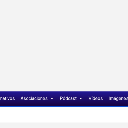
ia
rmativos
Asociaciones
Pódcast
Vídeos
Imágene