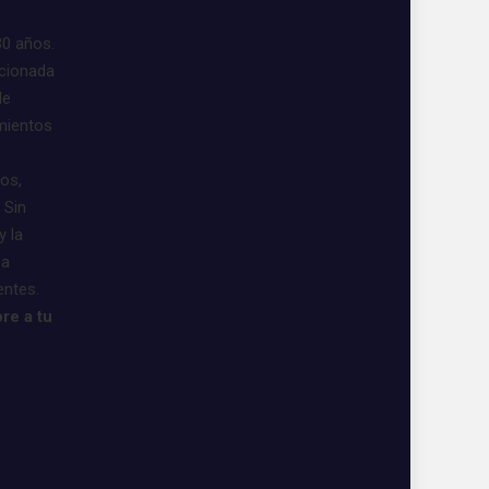
30 años.
acionada
de
imientos
vos,
 Sin
y la
 a
entes.
re a tu