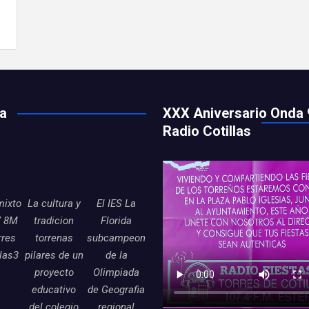
ía
XXX Aniversario Onda 
Radio Cotillas
mixto
La cultura y
El IES La
7 8M
tradicion
Florida
rres
torrenas
subcampeon
llas3
pilares de un
de la
proyecto
Olimpiada
educativo
de Geografia
del colegio
regional