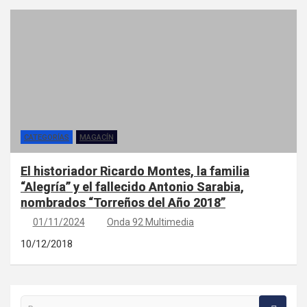
CATEGORÍAS
MAGACÍN
El historiador Ricardo Montes, la familia
“Alegría” y el fallecido Antonio Sarabia,
nombrados “Torreños del Año 2018”
01/11/2024
Onda 92 Multimedia
10/12/2018
Buscar en la web