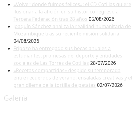
«Volver donde fuimos felices»: el CD Cotillas quiere
ilusionar a la afición en su histórico regreso a
Tercera Federación tras 28 años
05/08/2026
Joaquín Sánchez analiza la realidad humanitaria de
Mozambique tras su reciente misión solidaria
04/08/2026
Fripozo ha entregado sus becas anuales a
estudiantes, promesas del deporte y entidades
sociales de Las Torres de Cotillas
28/07/2026
«Recetas compartidas» despide su temporada
entre recuerdos de verano, ensaladas creativas y el
gran dilema de la tortilla de patatas
02/07/2026
Galería