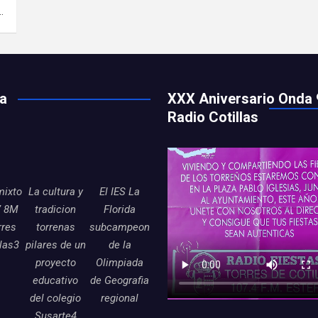
…
ía
XXX Aniversario Onda 
Radio Cotillas
mixto
La cultura y
El IES La
7 8M
tradicion
Florida
rres
torrenas
subcampeon
llas3
pilares de un
de la
proyecto
Olimpiada
educativo
de Geografia
del colegio
regional
Susarte4