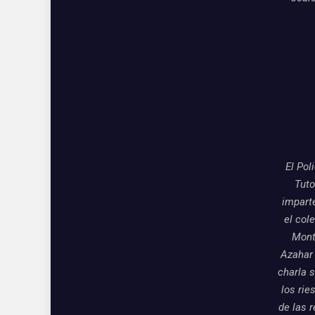
El Pol
Tuto
impart
el col
Mon
Azahar
charla 
los rie
de las 