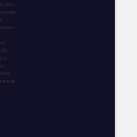
30 años.
acionada
de
imientos
vos,
 Sin
y la
 a
entes.
re a tu