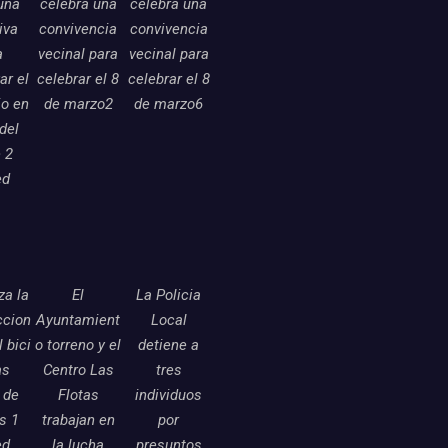
una
celebra una
celebra una
tiva
convivencia
convivencia
a
vecinal para
vecinal para
ar el
celebrar el 8
celebrar el 8
o en
de marzo2
de marzo6
 del
 2
ed
a la
El
La Policia
ccion
Ayuntamient
Local
l bici
o torreno y el
detiene a
as
Centro Las
tres
 de
Flotas
individuos
as 1
trabajan en
por
ed
la lucha
presuntos