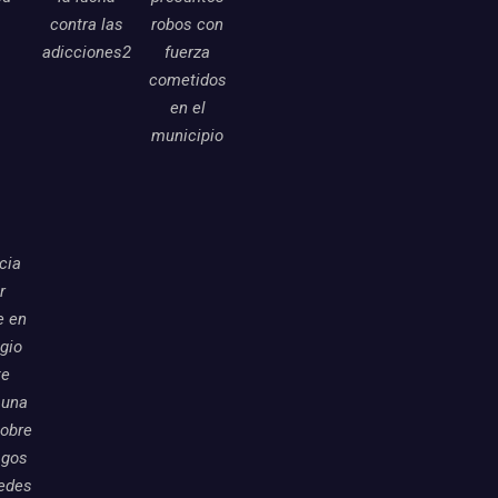
contra las
robos con
adicciones2
fuerza
cometidos
en el
municipio
icia
r
e en
egio
te
 una
sobre
sgos
redes