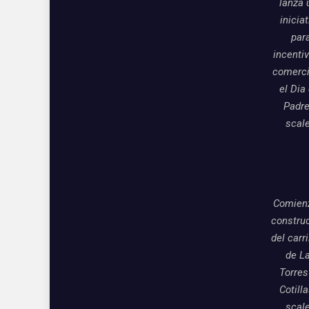
lanza 
inicia
par
incentiv
comerci
el Dia
Padre
scal
Comienz
constru
del carri
de L
Torres
Cotill
scal