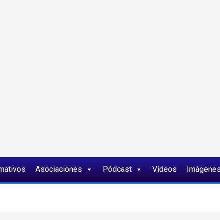
ia
rmativos
Asociaciones
Pódcast
Vídeos
Imágene