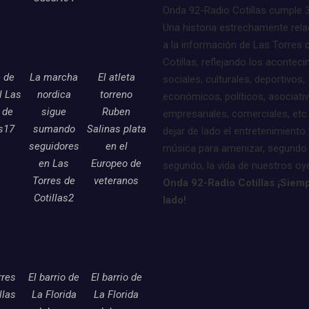
Onda 92-Radio Cotillas cumple 
Una historia estrechamente rel
a la información de Las Torres 
Cotillas, reflejando los acontec
e de
La marcha
El atleta
sociales, culturales, deportivos,
l Las
nordica
torreno
económicos, políticos, asociati
 de
sigue
Ruben
empresariales, comerciales, etc.
as17
sumando
Salinas plata
dejar de lado el entretenimiento 
seguidores
en el
música para amenizar, segundo
en Las
Europeo de
segundo, la vida de nuestros oy
Torres de
veteranos
Onda 92-Radio Cotillas ¡Siemp
Cotillas2
lado!
rres
El barrio de
El barrio de
llas
La Florida
La Florida