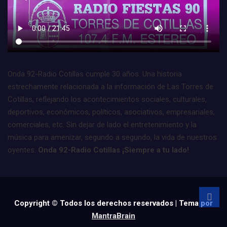
Onda 92-Radio Cotillas cumple 30 años. Una historia
estrechamente relacionada a la información de Las Torres de
Cotillas, reflejando los acontecimientos sociales, culturales,
deportivos, económicos, políticos, asociativos, empresariales,
comerciales, etc. Sin dejar de lado el entretenimiento y la
música para amenizar, segundo a segundo, la vida de nuestros
oyentes.
Onda 92-Radio Cotillas ¡Siempre a tu lado!
Copyright © Todos los derechos reservados | Tema por
MantraBrain