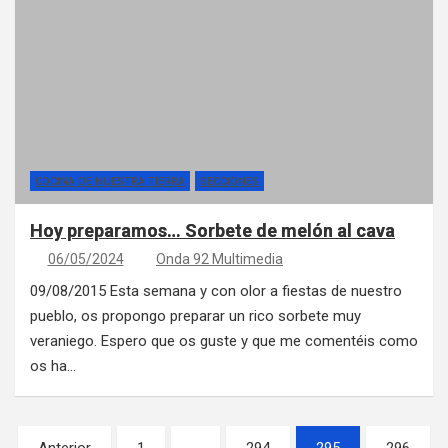
COCINA DE NUESTRA TIERRA
SECCIONES
Hoy preparamos… Sorbete de melón al cava
06/05/2024
Onda 92 Multimedia
09/08/2015 Esta semana y con olor a fiestas de nuestro
pueblo, os propongo preparar un rico sorbete muy
veraniego. Espero que os guste y que me comentéis como
os ha…
Paginación de entradas