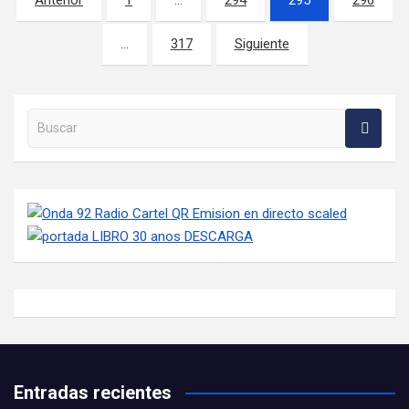
Anterior
1
…
294
295
296
…
317
Siguiente
Buscar en la web
Entradas recientes