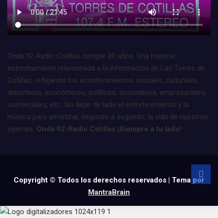
Onda 92-Radio Cotillas cumple 30 años. Una historia
estrechamente relacionada a la información de Las Torres de
Cotillas, reflejando los acontecimientos sociales, culturales,
deportivos, económicos, políticos, asociativos, empresariales,
comerciales, etc. Sin dejar de lado el entretenimiento y la
música para amenizar, segundo a segundo, la vida de nuestros
oyentes.
Onda 92-Radio Cotillas ¡Siempre a tu lado!
Copyright © Todos los derechos reservados | Tema por
MantraBrain