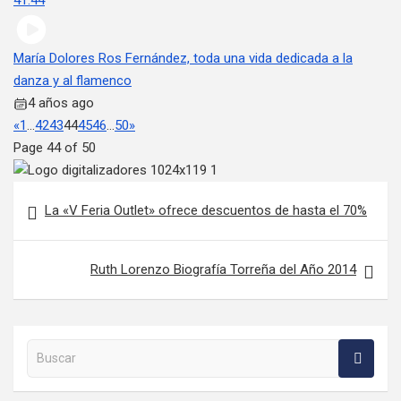
41:44
María Dolores Ros Fernández, toda una vida dedicada a la
danza y al flamenco
4 años ago
«
1
…
42
43
44
45
46
…
50
»
Page 44 of 50
Navegación de entradas
La «V Feria Outlet» ofrece descuentos de hasta el 70%
Ruth Lorenzo Biografía Torreña del Año 2014
Buscar en la web